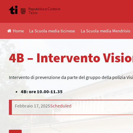
Skip
to
content
Home
La Scuola media ticinese
La Scuola media Mendrisio
4B – Intervento Visi
Intervento di prevenzione da parte del gruppo della polizia Vis
4B: ore 10.00-11.35
Febbraio 17, 2025
Scheduled