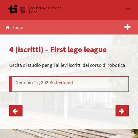
Skip
to
content
Home
4 (iscritti) – First lego league
Uscita di studio per gli allievi iscritti del corso di robotica
Gennaio 12, 2020
Scheduled
Navigazione
articoli