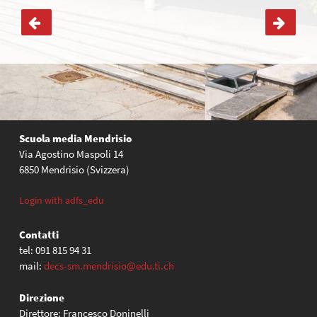
Navigazione
articoli
Scuola media Mendrisio
Via Agostino Maspoli 14
6850 Mendrisio (Svizzera)
Login with adfs_edu
Contatti
tel: 091 815 94 31
mail:
decs-sm.mendrisio@edu.ti.ch
Direzione
Direttore: Francesco Doninelli