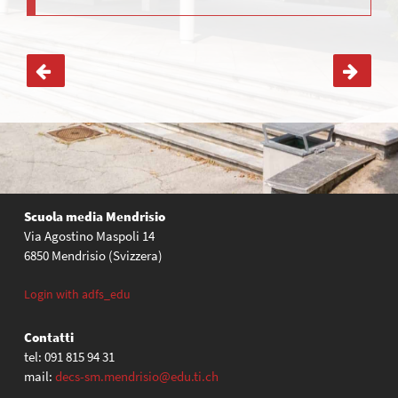
Navigazione
articoli
Scuola media Mendrisio
Via Agostino Maspoli 14
6850 Mendrisio (Svizzera)
Login with adfs_edu
Contatti
tel: 091 815 94 31
mail:
decs-sm.mendrisio@edu.ti.ch