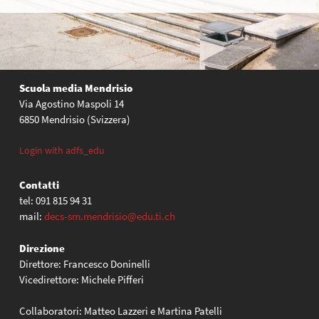
Scuola media Mendrisio
Via Agostino Maspoli 14
6850 Mendrisio (Svizzera)
Login with adfs_edu
Contatti
tel: 091 815 94 31
mail:
decs-sm.mendrisio@edu.ti.ch
Direzione
Direttore: Francesco Doninelli
Vicedirettore: Michele Pifferi
Collaboratori: Matteo Lazzeri e Martina Patelli