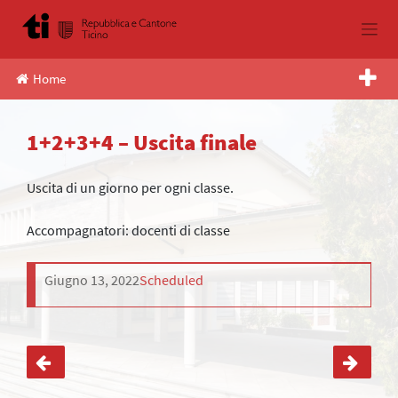
Skip
to
content
Home
1+2+3+4 – Uscita finale
Uscita di un giorno per ogni classe.
Accompagnatori: docenti di classe
Giugno 13, 2022
Scheduled
Navigazione
articoli