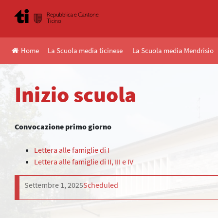
Skip
to
content
Home
La Scuola media ticinese
La Scuola media Mendrisio
Inizio scuola
Convocazione primo giorno
Lettera alle famiglie di I
Lettera alle famiglie di II, III e IV
Settembre 1, 2025
Scheduled