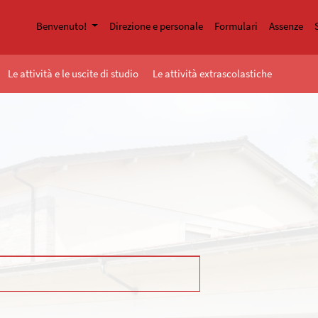
Benvenuto!
Direzione e personale
Formulari
Assenze
Le attività e le uscite di studio
Le attività extrascolastiche