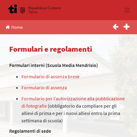
Skip
to
content
Home
Formulari e regolamenti
Formulari interni (Scuola Media Mendrisio)
Formulario di assenza breve
Formulario di assenza
Formulario per l’autorizzazione alla pubblicazione
di fotografie
(obbligatorio da compliare per gli
allievi di prima e per i nuovi allievi entro la prima
settimana di scuola)
Regolamenti di sede