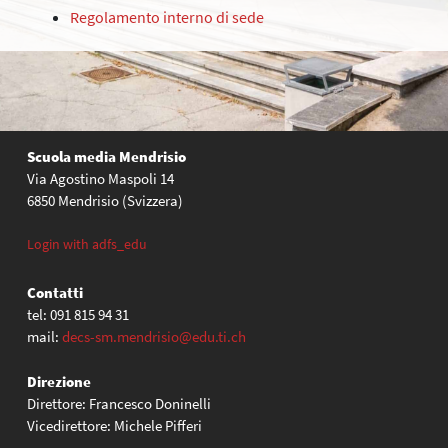
Regolamento interno di sede
Scuola media Mendrisio
Via Agostino Maspoli 14
6850 Mendrisio (Svizzera)
Login with adfs_edu
Contatti
tel: 091 815 94 31
mail:
decs-sm.mendrisio@edu.ti.ch
Direzione
Direttore: Francesco Doninelli
Vicedirettore: Michele Pifferi